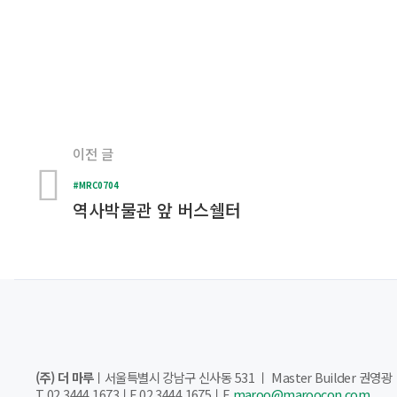
이전 글
#MRC0704
역사박물관 앞 버스쉘터
(주) 더 마루
ㅣ서울특별시 강남구 신사동 531 ㅣ Master Builder 권영광
T 02.3444.1673ㅣF 02.3444.1675ㅣE
maroo@maroocon.com