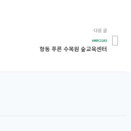
다음 글
#MRC1203
항동 푸른 수목원 숲교육센터