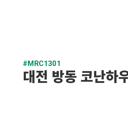
#MRC1301
대전 방동 코난하